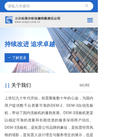
首页
ꄙ
끀
公司简介
产品介绍
持续改进 追求卓越
最新动态
了解更多
ꁹ
知识产权
所获荣誉
||
关于我们
MORE
联系我们
上世纪九十年代开始，拓普聚集数十年的心血，为国内
用户提供数千台质量可靠的DEM-2、DEM-3自动洗板
机，带动了国内洗板机的蓬勃发展。DEM-3洗板机更是
以稳定可靠的质量和长期优质的服务深得用户信任。
DEM-3洗板机，是拓普公司品牌的象征，是拓普经营风
格的缩影，是拓普人设计理念与服务理念的展示，也是